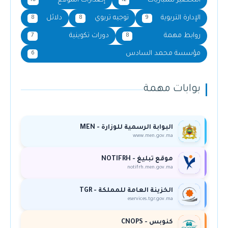
التحضير للمباريات
إصدارات الموقع
10
12
الإدارة التربوية
توجيه تربوي
دلائل
8
8
9
روابط مهمة
دورات تكوينية
7
8
مؤسسة محمد السادس
6
بوابات مهمة
البوابة الرسمية للوزارة - MEN
www.men.gov.ma
موقع تبليغ - NOTIFRH
notifrh.men.gov.ma
الخزينة العامة للمملكة - TGR
eservices.tgr.gov.ma
كنوبس - CNOPS