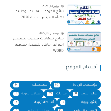
يونيو 13, 2026
نتائج الحركة الانتقالية الوطنية
لهيأة التدريس لسنة 2026
ديسمبر 26, 2025
نماذج شهادات تقديرية بتصميم
احترافي جاهزة للتعديل بصيغة
WORD
أقسام الموقع
مؤسسات الريادة
مستجدات
34
86
موارد رقمية
مباريات
مقالات تربوية
19
29
31
وثائق تربوية
أنشطة تربوية
16
18