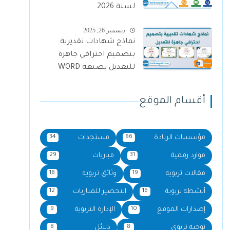
لسنة 2026
ديسمبر 26, 2025
نماذج شهادات تقديرية
بتصميم احترافي جاهزة
للتعديل بصيغة WORD
أقسام الموقع
مؤسسات الريادة
مستجدات
34
86
موارد رقمية
مباريات
29
31
مقالات تربوية
وثائق تربوية
18
19
أنشطة تربوية
التحضير للمباريات
12
16
إصدارات الموقع
الإدارة التربوية
9
10
توجيه تربوي
دلائل
8
8