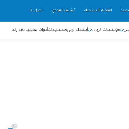
صية
اتفاقية الاستخدام
أرشيف الموقع
اتصل بنا
ض
مؤسسات الريادة
أنشطة تربوية
مستجدات
أدوات تفاعلية
إصداراتنا
0