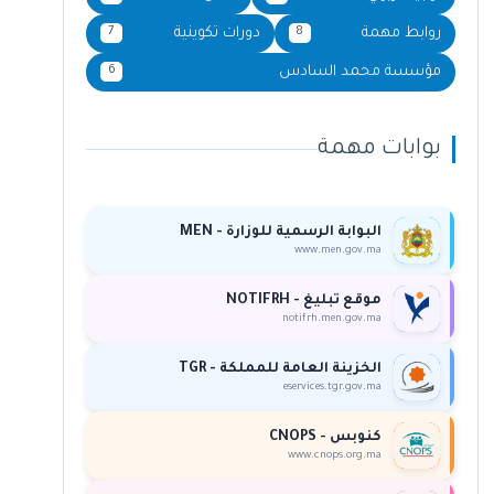
روابط مهمة
دورات تكوينية
7
8
مؤسسة محمد السادس
6
بوابات مهمة
البوابة الرسمية للوزارة - MEN
www.men.gov.ma
موقع تبليغ - NOTIFRH
notifrh.men.gov.ma
الخزينة العامة للمملكة - TGR
eservices.tgr.gov.ma
كنوبس - CNOPS
www.cnops.org.ma